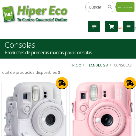
Powered
by
Tra
Consolas
Productos de primeras marcas para Consolas
INICIO
TECNOLOGÍA
CONSOLAS
Total de productos disponibles
3