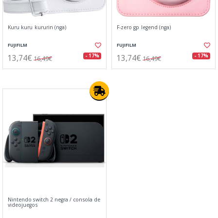
Kuru kuru kururin (nga)
F-zero gp legend (nga)
FUJIFILM
FUJIFILM
13,74€
13,74€
- 17%
- 17%
16,49€
16,49€
Nintendo switch 2 negra / consola de
videojuegos