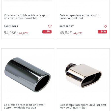
Cola escape doble salida race sport
Cola escape de acero race sport
universal acero inoxidable
universal dmt look
RACE SPORT
RACE SPORT
94,95€
46,84€
- 15%
- 14%
111,63€
54,70€
Cola escape race sport universal
Cola escape race sport universal dmt
acero inoxidable ovalada
look color gun metal