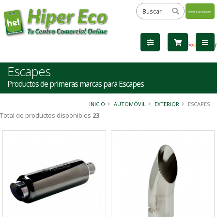
Powered
by
Tra
Escapes
Productos de primeras marcas para Escapes
INICIO
AUTOMÓVIL
EXTERIOR
ESCAPES
Total de productos disponibles
23