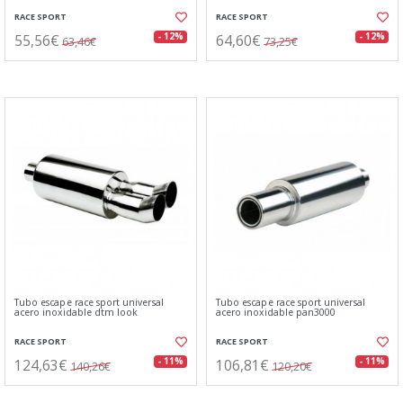
RACE SPORT
RACE SPORT
55,56€
64,60€
- 12%
- 12%
63,46€
73,25€
Tubo escape race sport universal
Tubo escape race sport universal
acero inoxidable dtm look
acero inoxidable pan3000
RACE SPORT
RACE SPORT
124,63€
106,81€
- 11%
- 11%
140,26€
120,20€