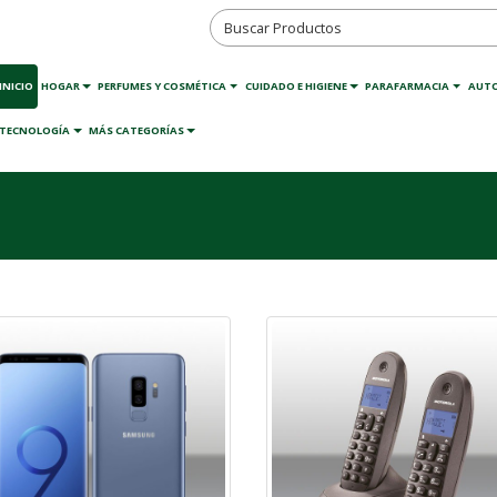
INICIO
HOGAR
PERFUMES Y COSMÉTICA
CUIDADO E HIGIENE
PARAFARMACIA
AUT
TECNOLOGÍA
MÁS CATEGORÍAS