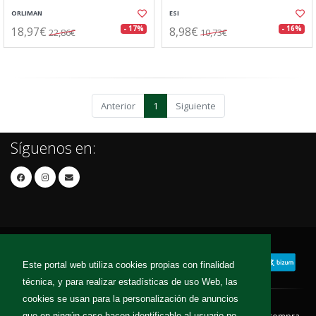
ORLIMAN
ESI
18,97€
8,98€
- 17%
- 16%
22,86€
10,73€
Anterior
1
Siguiente
Síguenos en:
Este portal web utiliza cookies propias con finalidad
técnica, y para realizar estadísticas de uso Web, las
cookies se usan para la personalización de anuncios
que en ningún caso hacen identificable al usuario no