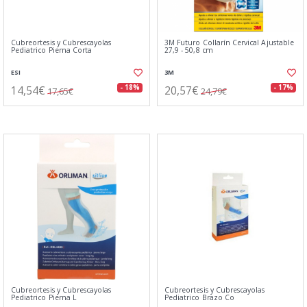
Cubreortesis y Cubrescayolas
3M Futuro Collarín Cervical Ajustable
Pediatrico Pierna Corta
27,9 - 50,8 cm
ESI
3M
14,54€
20,57€
- 18%
- 17%
17,65€
24,79€
Cubreortesis y Cubrescayolas
Cubreortesis y Cubrescayolas
Pediatrico Pierna L
Pediatrico Brazo Co