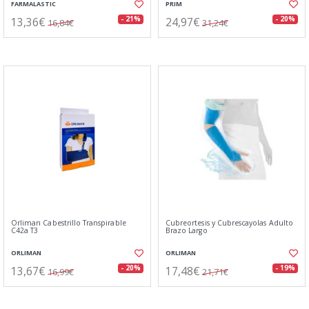
FARMALASTIC
PRIM
13,36€
24,97€
- 21%
- 20%
16,84€
31,24€
Orliman Cabestrillo Transpirable
Cubreortesis y Cubrescayolas Adulto
C42a T3
Brazo Largo
ORLIMAN
ORLIMAN
13,67€
17,48€
- 20%
- 19%
16,99€
21,71€