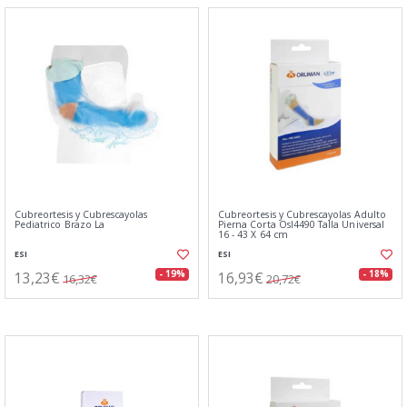
Cubreortesis y Cubrescayolas
Cubreortesis y Cubrescayolas Adulto
Pediatrico Brazo La
Pierna Corta Osl4490 Talla Universal
16 - 43 X 64 cm
ESI
ESI
13,23€
16,93€
- 19%
- 18%
16,32€
20,72€