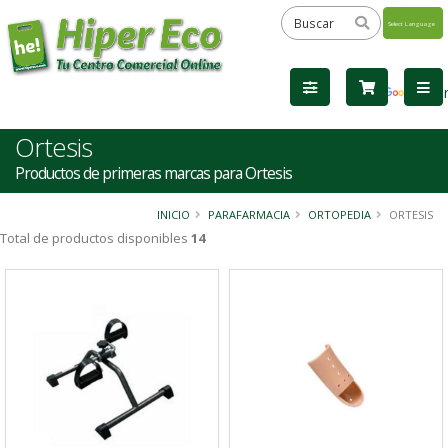
Powered
by
Tra
Ortesis
Productos de primeras marcas para Ortesis
INICIO
PARAFARMACIA
ORTOPEDIA
ORTESIS
Total de productos disponibles
14