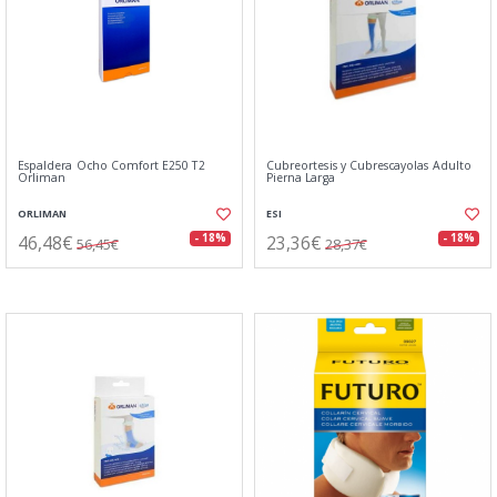
Espaldera Ocho Comfort E250 T2
Cubreortesis y Cubrescayolas Adulto
Orliman
Pierna Larga
ORLIMAN
ESI
46,48€
23,36€
- 18%
- 18%
56,45€
28,37€