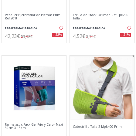
Pedalier Ejercitador de Piernas Prim
Ferula de Stack Orliman Ref Tp6200
Ref 201t
Talla 3
PARAFARMACIA BÁSICA
PARAFARMACIA BÁSICA
42,23€
4,52€
- 22%
- 21%
53,98€
5,74€
Farmalastic Pack Gel Frío y Calor Maxi
Cabestrillo Talla 2 Mpk400 Prim
39cm X 15cm