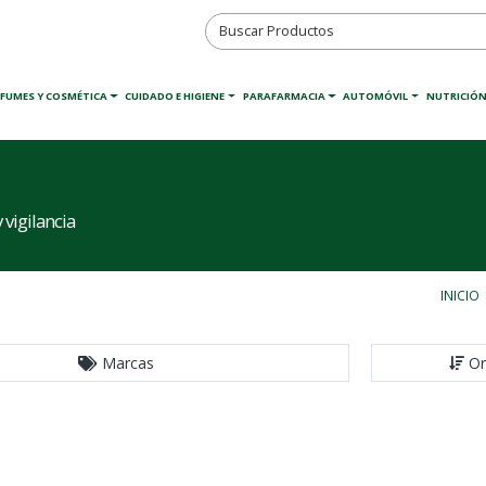
RFUMES Y COSMÉTICA
CUIDADO E HIGIENE
PARAFARMACIA
AUTOMÓVIL
NUTRICIÓN
vigilancia
INICIO
Marcas
Or