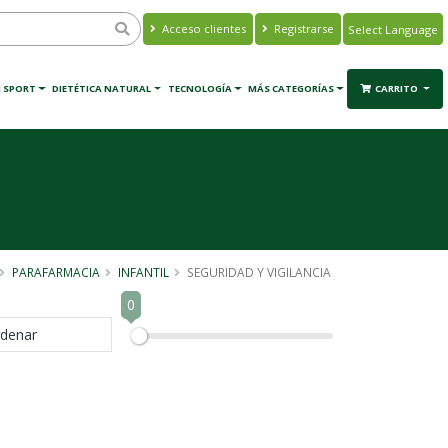
Acceso clientes
Registrarse
Powered by
Translate
 SPORT
DIETÉTICA NATURAL
TECNOLOGÍA
MÁS CATEGORÍAS
CARRITO
PARAFARMACIA
INFANTIL
SEGURIDAD Y VIGILANCIA
0
denar